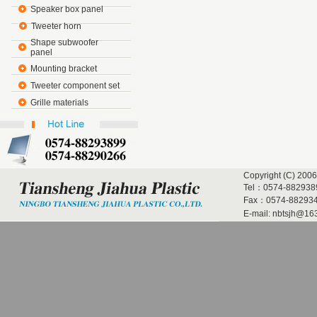
Speaker box panel
Tweeter horn
Shape subwoofer
panel
Mounting bracket
Tweeter component set
Grille materials
Copyright (C) 2006
Tel：0574-882938
Fax：0574-882934
E-mail:
nbtsjh@16