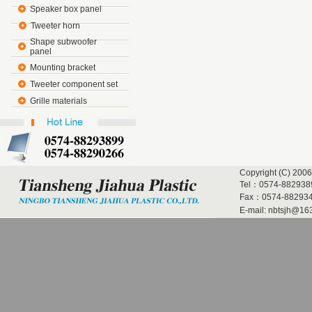
Speaker box panel
Tweeter horn
Shape subwoofer
panel
Mounting bracket
Tweeter component set
Grille materials
Copyright (C) 2006
Tel：0574-882938
Fax：0574-882934
E-mail:
nbtsjh@16